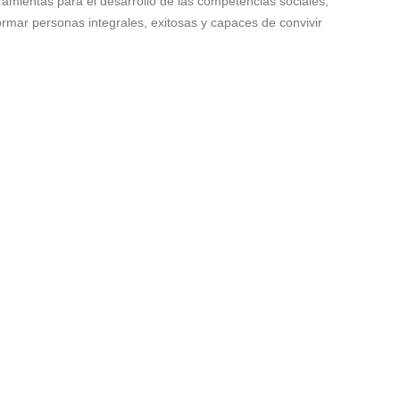
amientas para el desarrollo de las competencias sociales,
ormar personas integrales, exitosas y capaces de convivir