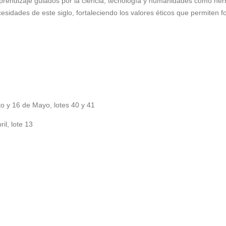
prendizaje guiados por la ciencia, tecnología y humanidades como herr
sidades de este siglo, fortaleciendo los valores éticos que permiten f
 y 16 de Mayo, lotes 40 y 41
l, lote 13