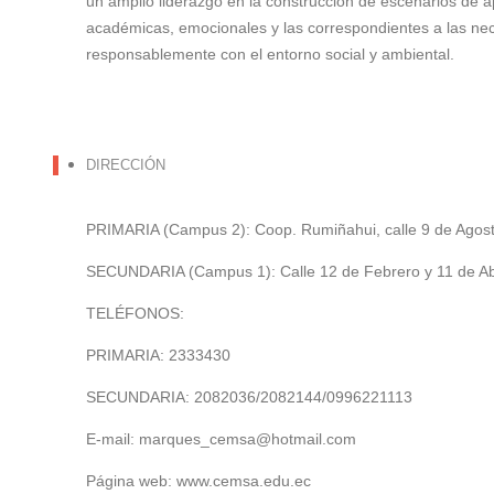
un amplio liderazgo en la construcción de escenarios de a
académicas, emocionales y las correspondientes a las nece
responsablemente con el entorno social y ambiental.
DIRECCIÓN
PRIMARIA (Campus 2): Coop. Rumiñahui, calle 9 de Agosto
SECUNDARIA (Campus 1): Calle 12 de Febrero y 11 de Abri
TELÉFONOS:
PRIMARIA: 2333430
SECUNDARIA: 2082036/2082144/0996221113
E-mail: marques_cemsa@hotmail.com
Página web: www.cemsa.edu.ec