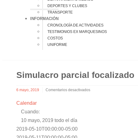
DEPORTES Y CLUBES
TRANSPORTE
INFORMACIÓN
CRONOLOGÍA DE ACTIVIDADES
TESTIMONIOS EX MARQUESINOS
COSTOS
UNIFORME
Simulacro parcial focalizado
6 mayo, 2019
Comentarios desactivados
en
Simulacro
Calendar
parcial
Cuando:
focalizado
10 mayo, 2019
todo el día
2019-05-10T00:00:00-05:00
2019-05-11T00:00:00-05:00