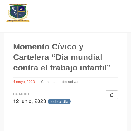
Momento Cívico y
Cartelera “Día mundial
contra el trabajo infantil”
4 mayo, 2023
Comentarios desactivados
en
Momento
CUANDO:
Cívico
12 junio, 2023
todo el día
y
Cartelera
“Día
mundial
contra
el