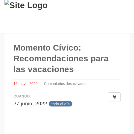
Momento Cívico:
Recomendaciones para
las vacaciones
16 mayo, 2022
Comentarios desactivados
en
Momento
CUANDO:
Cívico:
27 junio, 2022
todo el día
Recomendaciones
para
las
vacaciones