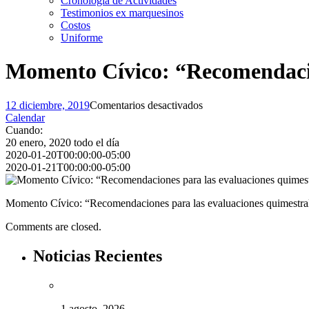
Cronología de Actividades
Testimonios ex marquesinos
Costos
Uniforme
Momento Cívico: “Recomendacio
en
12 diciembre, 2019
Comentarios desactivados
Momento
Calendar
Cívico:
Cuando:
“Recomendaciones
20 enero, 2020
todo el día
para
2020-01-20T00:00:00-05:00
las
2020-01-21T00:00:00-05:00
evaluaciones
quimestrales”
Momento Cívico: “Recomendaciones para las evaluaciones quimestral
Comments are closed.
Noticias Recientes
1 agosto, 2026