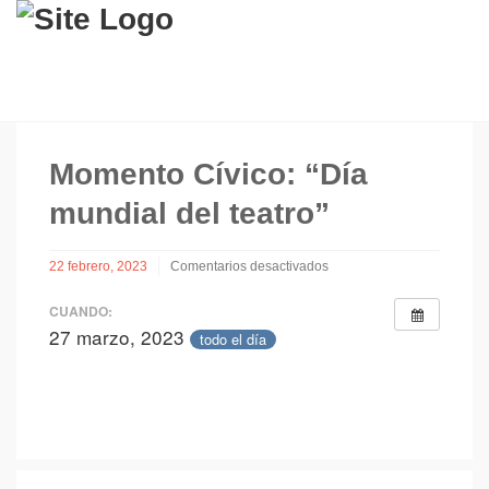
Momento Cívico: “Día
mundial del teatro”
22 febrero, 2023
Comentarios desactivados
en
Momento
CUANDO:
Cívico:
27 marzo, 2023
todo el día
“Día
mundial
del
teatro”