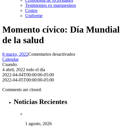
Cronología de Actividades
Testimonios ex marquesinos
Costos
Uniforme
Momento cívico: Día Mundial
de la salud
en
8 marzo, 2022
Comentarios desactivados
Momento
Calendar
cívico:
Cuando:
Día
4 abril, 2022
todo el día
Mundial
2022-04-04T00:00:00-05:00
de
2022-04-05T00:00:00-05:00
la
Comments are closed.
salud
Noticias Recientes
1 agosto, 2026