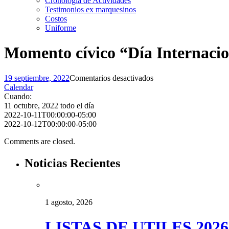
Cronología de Actividades
Testimonios ex marquesinos
Costos
Uniforme
Momento cívico “Día Internacio
en
19 septiembre, 2022
Comentarios desactivados
Momento
Calendar
cívico
Cuando:
“Día
11 octubre, 2022
todo el día
Internacional
2022-10-11T00:00:00-05:00
de
2022-10-12T00:00:00-05:00
la
Comments are closed.
niña”
Noticias Recientes
1 agosto, 2026
LISTAS DE UTILES 2026