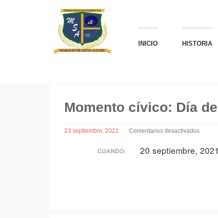
INICIO
HISTORIA
Momento cívico: Día de
23 septiembre, 2021
Comentarios desactivados
en
20 septiembre, 202
Momento
CUANDO:
cívico:
Día
de
la
República