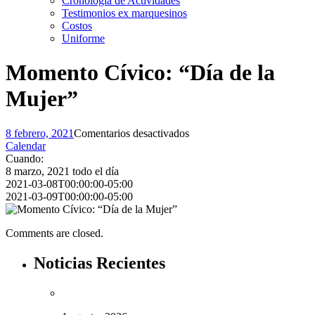
Cronología de Actividades
Testimonios ex marquesinos
Costos
Uniforme
Momento Cívico: “Día de la
Mujer”
en
8 febrero, 2021
Comentarios desactivados
Momento
Calendar
Cívico:
Cuando:
“Día
8 marzo, 2021
todo el día
de
2021-03-08T00:00:00-05:00
la
2021-03-09T00:00:00-05:00
Mujer”
Comments are closed.
Noticias Recientes