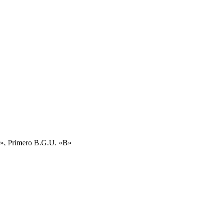
or», Primero B.G.U. «B»