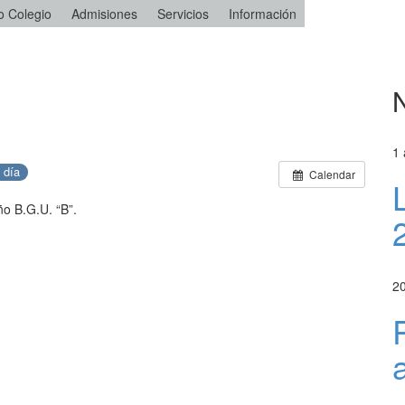
o Colegio
Admisiones
Servicios
Información
N
1 
 día
Calendar
ño B.G.U. “B”.
20