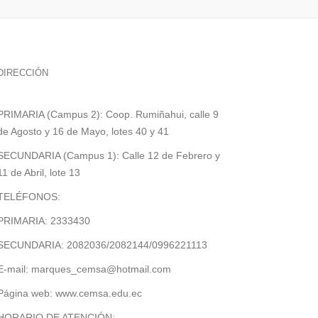
DIRECCIÓN
PRIMARIA (Campus 2): Coop. Rumiñahui, calle 9
de Agosto y 16 de Mayo, lotes 40 y 41
SECUNDARIA (Campus 1): Calle 12 de Febrero y
11 de Abril, lote 13
TELÉFONOS:
PRIMARIA: 2333430
SECUNDARIA: 2082036/2082144/0996221113
E-mail: marques_cemsa@hotmail.com
Página web: www.cemsa.edu.ec
HORARIO DE ATENCIÓN: