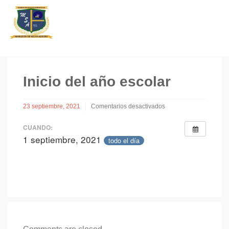
Inicio del año escolar
23 septiembre, 2021
Comentarios desactivados
en
Inicio
CUANDO:
del
1 septiembre, 2021
todo el día
año
escolar