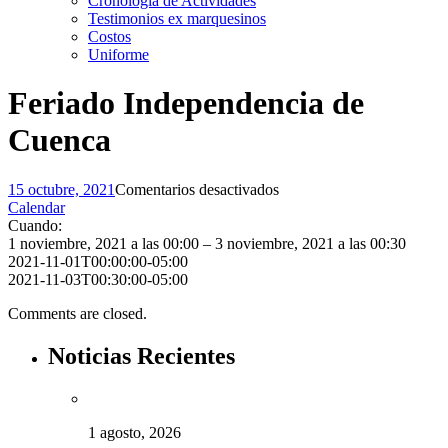
Cronología de Actividades
Testimonios ex marquesinos
Costos
Uniforme
Feriado Independencia de
Cuenca
en
15 octubre, 2021
Comentarios desactivados
Feriado
Calendar
Independencia
Cuando:
de
1 noviembre, 2021 a las 00:00 – 3 noviembre, 2021 a las 00:30
Cuenca
2021-11-01T00:00:00-05:00
2021-11-03T00:30:00-05:00
Comments are closed.
Noticias Recientes
1 agosto, 2026