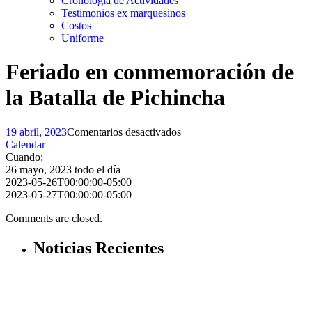
Cronología de Actividades
Testimonios ex marquesinos
Costos
Uniforme
Feriado en conmemoración de
la Batalla de Pichincha
en
19 abril, 2023
Comentarios desactivados
Feriado
Calendar
en
Cuando:
conmemoración
26 mayo, 2023
todo el día
de
2023-05-26T00:00:00-05:00
la
2023-05-27T00:00:00-05:00
Batalla
Comments are closed.
de
Pichincha
Noticias Recientes