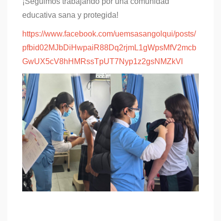
¡Seguimos trabajando por una comunidad
educativa sana y protegida!
https://www.facebook.com/uemsasangolqui/posts/
pfbid02MJbDiHwpaiR88Dq2rjmL1gWpsMfV2mcb
GwUX5cV8hHMRssTpUT7Nyp1z2gsNMZkVl