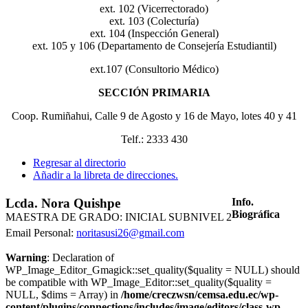
ext. 102 (Vicerrectorado)
ext. 103 (Colecturía)
ext. 104 (Inspección General)
ext. 105 y 106 (Departamento de Consejería Estudiantil)
ext.107 (Consultorio Médico)
SECCIÓN PRIMARIA
Coop. Rumiñahui, Calle 9 de Agosto y 16 de Mayo, lotes 40 y 41
Telf.: 2333 430
Regresar al directorio
Añadir a la libreta de direcciones.
Lcda.
Nora
Quishpe
Info.
Biográfica
MAESTRA DE GRADO: INICIAL SUBNIVEL 2
Email Personal
:
noritasusi26@gmail.com
Warning
: Declaration of
WP_Image_Editor_Gmagick::set_quality($quality = NULL) should
be compatible with WP_Image_Editor::set_quality($quality =
NULL, $dims = Array) in
/home/creczwsn/cemsa.edu.ec/wp-
content/plugins/connections/includes/image/editors/class-wp-