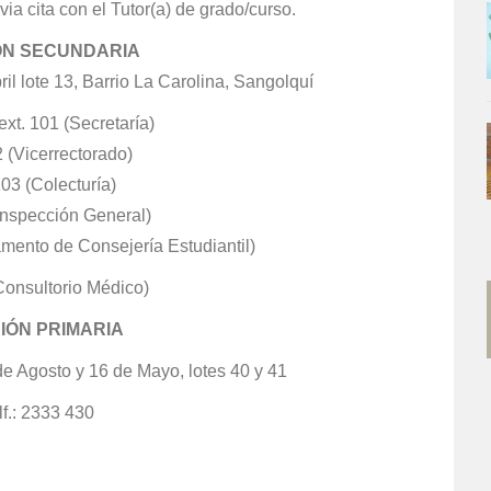
ia cita con el Tutor(a) de grado/curso.
ÓN SECUNDARIA
il lote 13, Barrio La Carolina, Sangolquí
xt. 101 (Secretaría)
2 (Vicerrectorado)
103 (Colecturía)
(Inspección General)
amento de Consejería Estudiantil)
Consultorio Médico)
IÓN PRIMARIA
e Agosto y 16 de Mayo, lotes 40 y 41
lf.: 2333 430