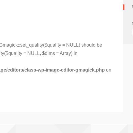
Gmagick::set_quality($quality = NULL) should be
y($quality = NULL, $dims = Array) in
age/editors/class-wp-image-editor-gmagick.php
on