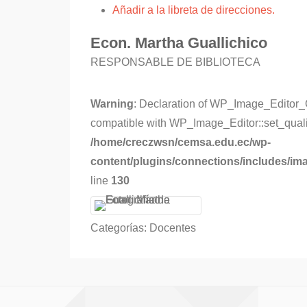
Añadir a la libreta de direcciones.
Econ.
Martha
Guallichico
RESPONSABLE DE BIBLIOTECA
Warning
: Declaration of WP_Image_Editor_
compatible with WP_Image_Editor::set_qualit
/home/creczwsn/cemsa.edu.ec/wp-
content/plugins/connections/includes/im
line
130
Categorías:
Docentes